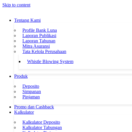
Skip to content
Tentang Kami
Profile Bank Luna
Laporan Publikasi
Laporan Tahunan
Mitra Asuransi
Tata Kelola Perusahaan
Whistle Blowing System
Produk
Deposito
Simpanan
Pinjaman
Promo dan Cashback
Kalkulator
Kalkulator Deposito
Kalkulator Tabungan