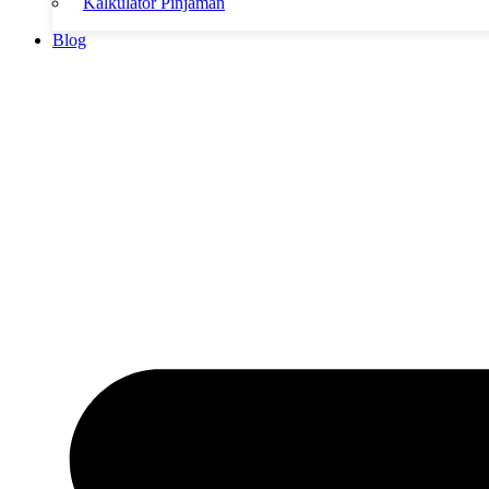
Kalkulator Pinjaman
Blog