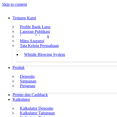
Skip to content
Tentang Kami
Profile Bank Luna
Laporan Publikasi
Laporan Tahunan
Mitra Asuransi
Tata Kelola Perusahaan
Whistle Blowing System
Produk
Deposito
Simpanan
Pinjaman
Promo dan Cashback
Kalkulator
Kalkulator Deposito
Kalkulator Tabungan