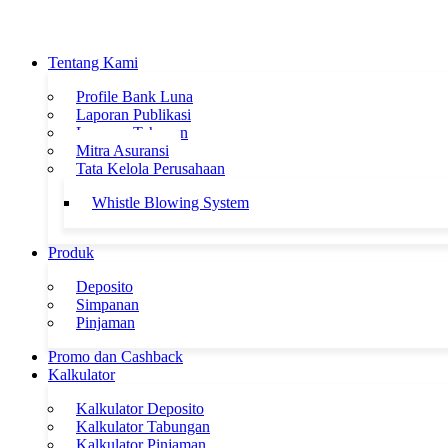
Tentang Kami
Profile Bank Luna
Laporan Publikasi
Laporan Tahunan
Mitra Asuransi
Tata Kelola Perusahaan
Whistle Blowing System
Produk
Deposito
Simpanan
Pinjaman
Promo dan Cashback
Kalkulator
Kalkulator Deposito
Kalkulator Tabungan
Kalkulator Pinjaman