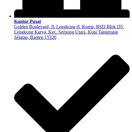
Kantor Pusat
Golden Boulevard, Jl. Lengkong Jl. Komp. BSD Blok D5,
Lengkong Karya, Kec. Serpong Utara, Kota Tangerang
Selatan, Banten 15320