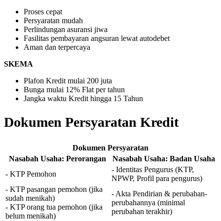
Proses cepat
Persyaratan mudah
Perlindungan asuransi jiwa
Fasilitas pembayaran angsuran lewat autodebet
Aman dan terpercaya
SKEMA
Plafon Kredit mulai 200 juta
Bunga mulai 12% Flat per tahun
Jangka waktu Kredit hingga 15 Tahun
Dokumen Persyaratan Kredit
Dokumen Persyaratan
Nasabah Usaha: Perorangan
Nasabah Usaha: Badan Usaha
- Identitas Pengurus (KTP,
- KTP Pemohon
NPWP, Profil para pengurus)
- KTP pasangan pemohon (jika
- Akta Pendirian & perubahan-
sudah menikah)
perubahannya (minimal
- KTP orang tua pemohon (jika
perubahan terakhir)
belum menikah)