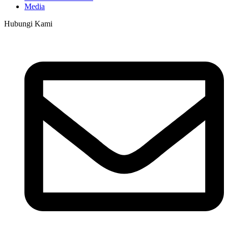
Media
Hubungi Kami