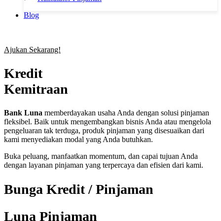
Blog
Ajukan Sekarang!
Kredit
Kemitraan
Bank Luna
memberdayakan usaha Anda dengan solusi pinjaman
fleksibel. Baik untuk mengembangkan bisnis Anda atau mengelola
pengeluaran tak terduga, produk pinjaman yang disesuaikan dari
kami menyediakan modal yang Anda butuhkan.
Buka peluang, manfaatkan momentum, dan capai tujuan Anda
dengan layanan pinjaman yang terpercaya dan efisien dari kami.
Bunga Kredit / Pinjaman
Luna Pinjaman